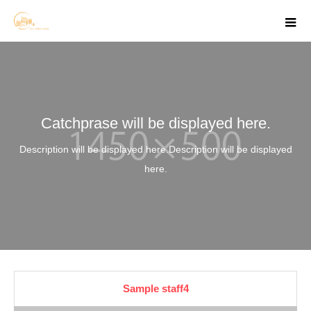
m
Catchprase will be displayed here.
Description will be displayed here.Description will be displayed
here.
Sample staff4